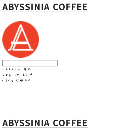
ABYSSINIA COFFEE
Search
검색
Log In
로그인
Cart
장바구니
ABYSSINIA COFFEE